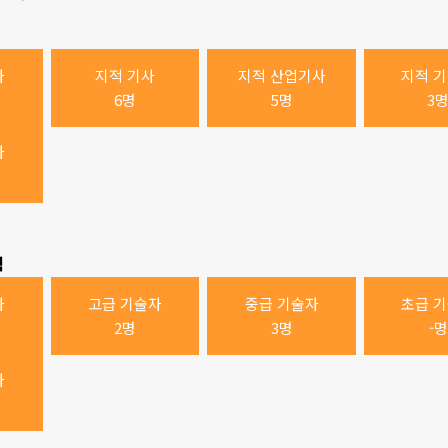
사
지적 기사
지적 산업기사
지적 
6명
5명
3
사
력
자
고급 기술자
중급 기술자
초급 
2명
3명
-명
사