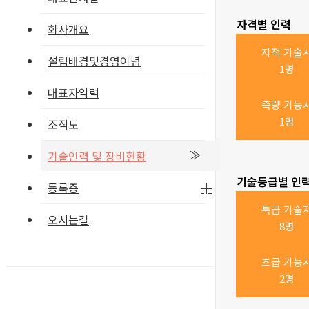
자격별 인력
회사개요
지적 기술
설립배경및경영이념
1명
대표자약력
측량 기능
1명
조직도
기술인력 및 장비현황
기술등급별 인
등록증
특급 기술
오시는길
8명
초급 기능
2명