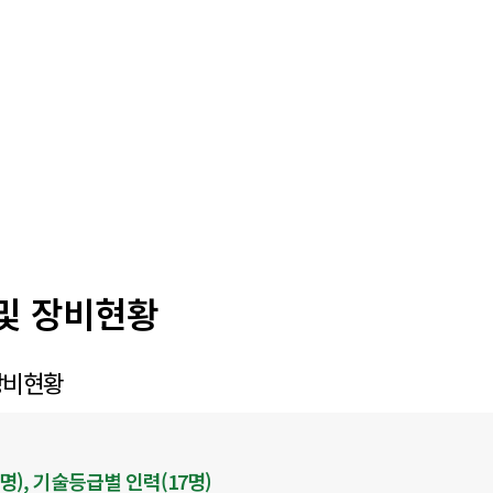
및 장비현황
장비현황
명), 기술등급별 인력(17명)