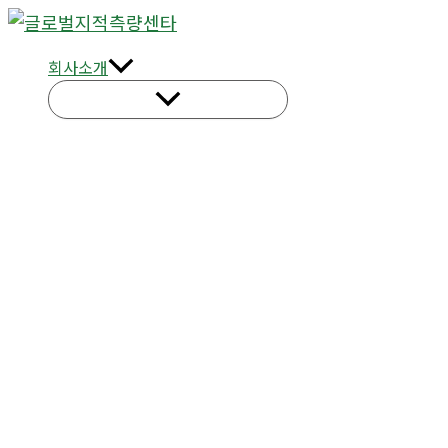
콘
텐
회사소개
츠
로
건
너
뛰
기