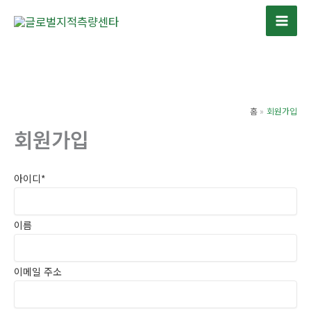
콘
텐
츠
로
건
너
홈
회원가입
뛰
회원가입
기
아이디
*
이름
이메일 주소