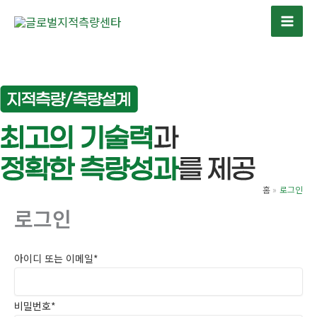
콘
텐
츠
로
건
너
뛰
기
홈
로그인
로그인
아이디 또는 이메일
*
비밀번호
*